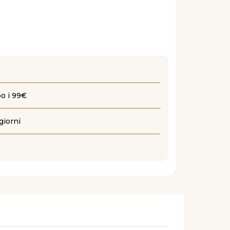
po i 99€
giorni