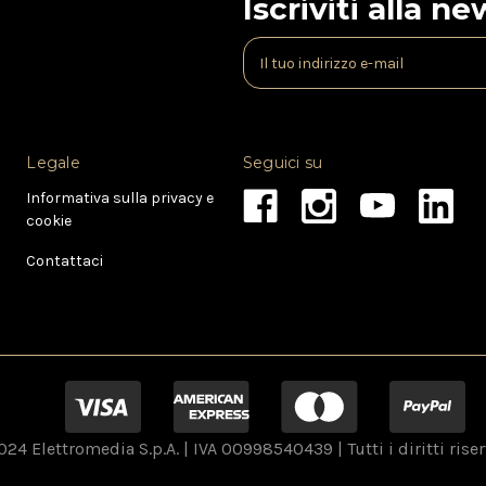
Iscriviti alla n
I
n
d
i
r
Legale
Seguici su
i
z
Informativa sulla privacy e
z
cookie
o
e
Contattaci
-
m
a
i
l
24 Elettromedia S.p.A. | IVA 00998540439 | Tutti i diritti riser