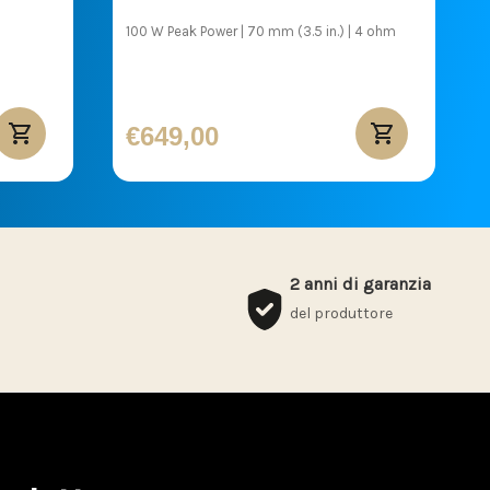
100 W Peak Power | 70 mm (3.5 in.) | 4 ohm
€649,00
2 anni di garanzia
del produttore