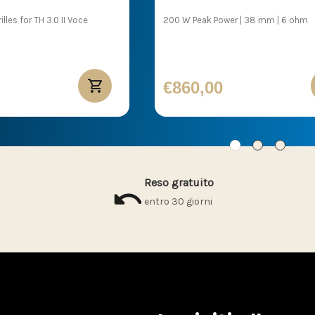
lles for TH 3.0 II Voce
200 W Peak Power | 38 mm | 6 ohm
€860,00
Reso gratuito
entro 30 giorni