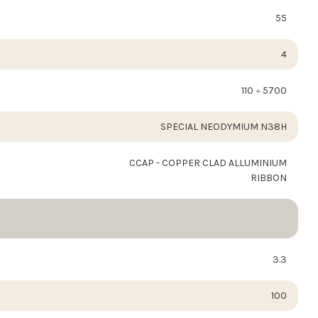
55
4
110 ÷ 5700
SPECIAL NEODYMIUM N38H
CCAP - COPPER CLAD ALLUMINIUM
RIBBON
3.3
100