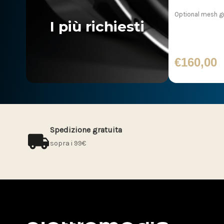
Optional mesh gri
I più richiesti
€160,00
Spedizione gratuita
sopra i 99€