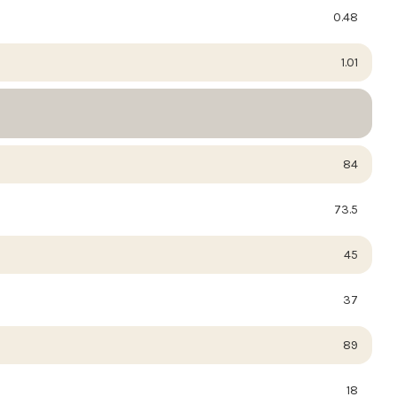
0.48
1.01
84
73.5
45
37
89
18