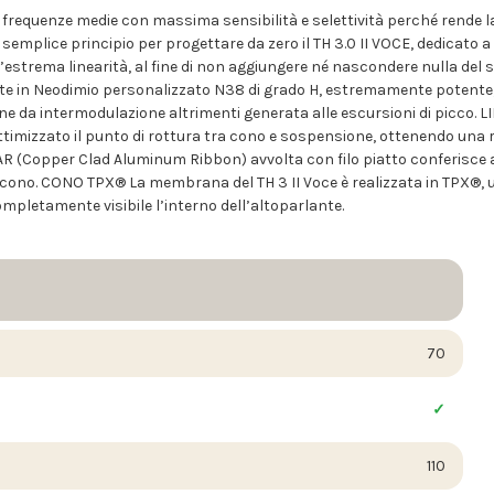
requenze medie con massima sensibilità e selettività perché rende la v
 semplice principio per progettare da zero il TH 3.0 II VOCE, dedicat
’estrema linearità, al fine di non aggiungere né nascondere nulla del 
 in Neodimio personalizzato N38 di grado H, estremamente potente, 
ione da intermodulazione altrimenti generata alle escursioni di picco.
ottimizzato il punto di rottura tra cono e sospensione, ottenendo una
(Copper Clad Aluminum Ribbon) avvolta con filo piatto conferisce al 
l cono. CONO TPX® La membrana del TH 3 II Voce è realizzata in TPX®, 
ompletamente visibile l’interno dell’altoparlante.
70
110