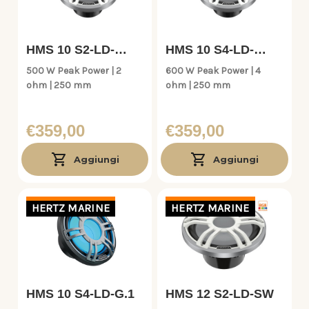
HMS 10 S2-LD-
HMS 10 S4-LD-
SW.1
SW.1
500 W Peak Power | 2
600 W Peak Power | 4
ohm | 250 mm
ohm | 250 mm
€359,00
€359,00
Aggiungi
Aggiungi
HERTZ MARINE
HERTZ MARINE
HMS 10 S4-LD-G.1
HMS 12 S2-LD-SW