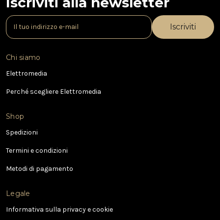
Iscriviti alla newsletter
I
n
d
i
Chi siamo
r
i
Elettromedia
z
Perché scegliere Elettromedia
z
o
e
Shop
-
Spedizioni
m
a
Termini e condizioni
i
l
Metodi di pagamento
Legale
Informativa sulla privacy e cookie