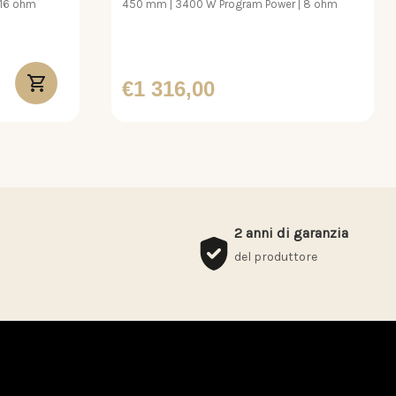
 16 ohm
450 mm | 3400 W Program Power | 8 ohm
€1 316,00
2 anni di garanzia
del produttore