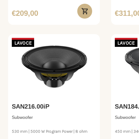
€209,00
€311,0
LAVOCE
LAVOCE
SAN216.00iP
SAN184.
Subwoofer
Subwoofer
530 mm | 5000 W Program Power | 8 ohm
450 mm | 34