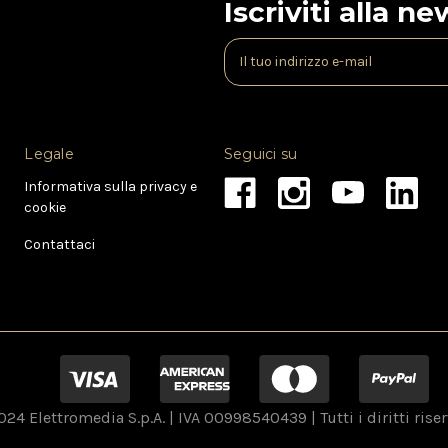
Iscriviti alla n
I
n
d
i
r
Legale
Seguici su
i
z
Informativa sulla privacy e
z
cookie
o
e
Contattaci
-
m
a
i
l
24 Elettromedia S.p.A. | IVA 00998540439 | Tutti i diritti riser