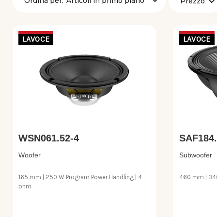
Ordina per:
Prezzo
LAVOCE
LAVOCE
WSN061.52-4
SAF184.
Woofer
Subwoofer
165 mm | 250 W Program Power Handling | 4
460 mm | 34
ohm