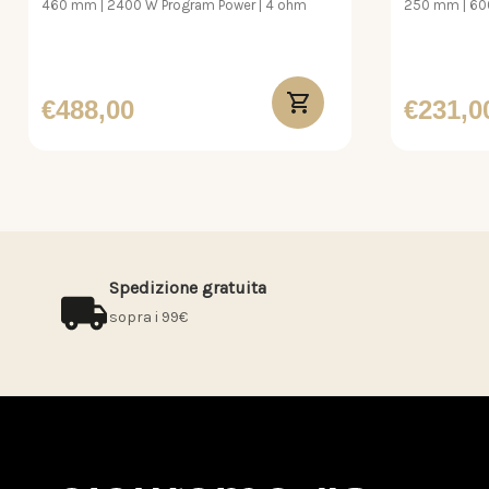
460 mm | 2400 W Program Power | 4 ohm
250 mm | 600
€488,00
€231,0
Spedizione gratuita
sopra i 99€