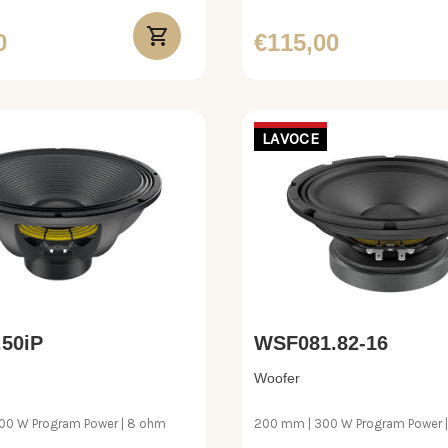
0
€115,00
LAVOCE
50iP
WSF081.82-16
Woofer
00 W Program Power | 8 ohm
200 mm | 300 W Program Power |