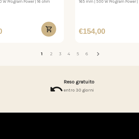
 W Program Power | 16 ohm
165 mm | 500 W Program Power |
0
€154,00
1
2
3
4
5
6
Reso gratuito
entro 30 giorni