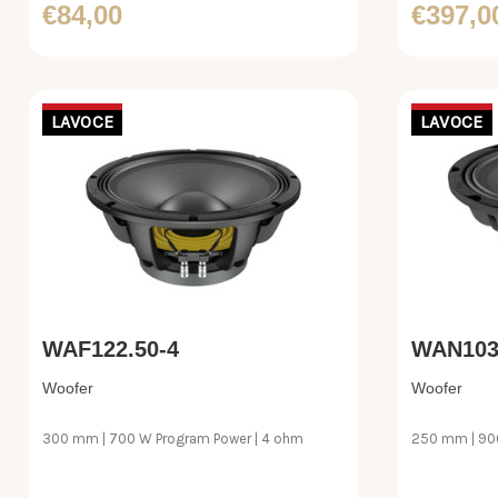
€84,00
€397,0
LAVOCE
LAVOCE
WAF122.50-4
WAN103
Woofer
Woofer
300 mm | 700 W Program Power | 4 ohm
250 mm | 900