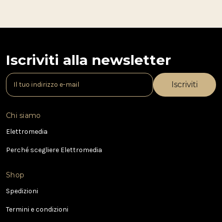
Iscriviti alla newsletter
I
n
d
i
Chi siamo
r
i
Elettromedia
z
Perché scegliere Elettromedia
z
o
e
Shop
-
Spedizioni
m
a
Termini e condizioni
i