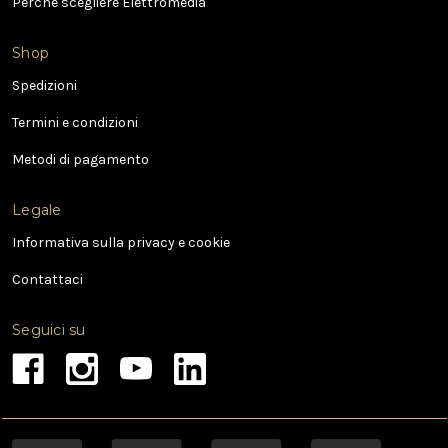
Perché scegliere Elettromedia
z
o
e
Shop
-
Spedizioni
m
a
Termini e condizioni
i
l
Metodi di pagamento
Legale
Informativa sulla privacy e cookie
Contattaci
Seguici su