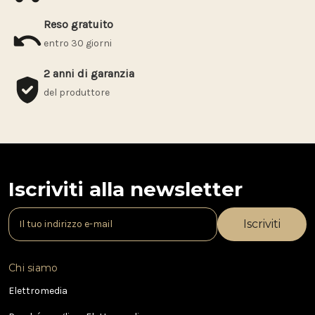
Reso gratuito
entro 30 giorni
2 anni di garanzia
del produttore
Iscriviti alla newsletter
I
n
d
i
Chi siamo
r
i
Elettromedia
z