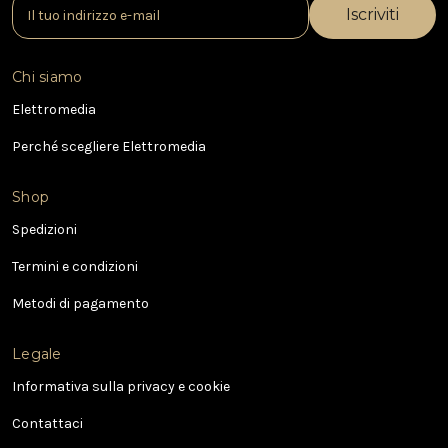
I
n
d
i
Chi siamo
r
i
Elettromedia
z
Perché scegliere Elettromedia
z
o
e
Shop
-
Spedizioni
m
a
Termini e condizioni
i
l
Metodi di pagamento
Legale
Informativa sulla privacy e cookie
Contattaci