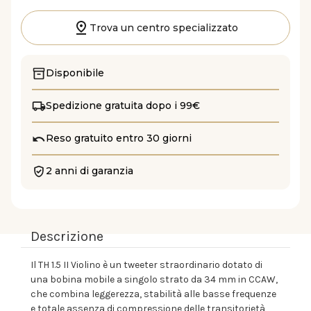
di
di
TH
TH
1.5
1.5
Trova un centro specializzato
II
II
violino
violino
Disponibile
Spedizione gratuita dopo i 99€
Reso gratuito entro 30 giorni
2 anni di garanzia
Descrizione
Il TH 1.5 II Violino è un tweeter straordinario dotato di
una bobina mobile a singolo strato da 34 mm in CCAW,
che combina leggerezza, stabilità alle basse frequenze
e totale assenza di compressione delle transitorietà