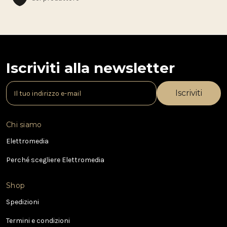
Iscriviti alla newsletter
I
n
d
i
Chi siamo
r
i
Elettromedia
z
Perché scegliere Elettromedia
z
o
e
Shop
-
Spedizioni
m
a
Termini e condizioni
i