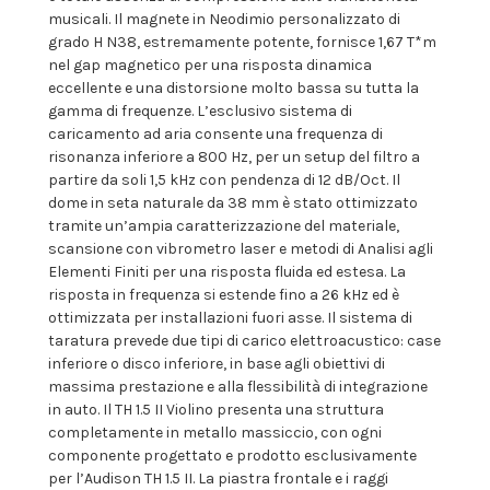
musicali. Il magnete in Neodimio personalizzato di
grado H N38, estremamente potente, fornisce 1,67 T*m
nel gap magnetico per una risposta dinamica
eccellente e una distorsione molto bassa su tutta la
gamma di frequenze. L’esclusivo sistema di
caricamento ad aria consente una frequenza di
risonanza inferiore a 800 Hz, per un setup del filtro a
partire da soli 1,5 kHz con pendenza di 12 dB/Oct. Il
dome in seta naturale da 38 mm è stato ottimizzato
tramite un’ampia caratterizzazione del materiale,
scansione con vibrometro laser e metodi di Analisi agli
Elementi Finiti per una risposta fluida ed estesa. La
risposta in frequenza si estende fino a 26 kHz ed è
ottimizzata per installazioni fuori asse. Il sistema di
taratura prevede due tipi di carico elettroacustico: case
inferiore o disco inferiore, in base agli obiettivi di
massima prestazione e alla flessibilità di integrazione
in auto. Il TH 1.5 II Violino presenta una struttura
completamente in metallo massiccio, con ogni
componente progettato e prodotto esclusivamente
per l’Audison TH 1.5 II. La piastra frontale e i raggi