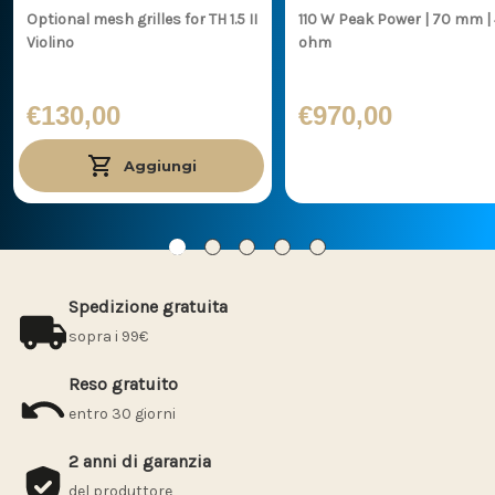
Optional mesh grilles for TH 1.5 II
110 W Peak Power | 70 mm | 4
Violino
ohm
€130,00
€970,00
Aggiungi
Spedizione gratuita
sopra i 99€
Reso gratuito
entro 30 giorni
2 anni di garanzia
del produttore