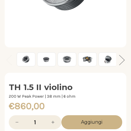
TH 1.5 II violino
200 W Peak Power | 38 mm | 6 ohm
€860,00
Diminuisci
Aumenta
la
la
quantità
quantità