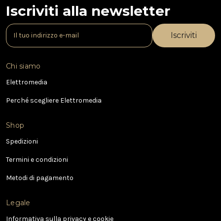
Iscriviti alla newsletter
I
n
d
i
Chi siamo
r
i
Elettromedia
z
Perché scegliere Elettromedia
z
o
e
Shop
-
Spedizioni
m
a
Termini e condizioni
i
l
Metodi di pagamento
Legale
Informativa sulla privacy e cookie