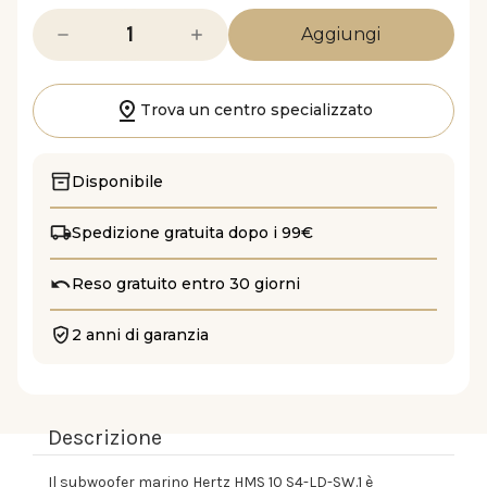
Diminuisci
Aumenta
la
la
quantità
quantità
di
di
HMS
HMS
10
10
Trova un centro specializzato
S4-
S4-
LD-
LD-
SW.1
SW.1
Disponibile
Spedizione gratuita dopo i 99€
Reso gratuito entro 30 giorni
2 anni di garanzia
Descrizione
Il subwoofer marino Hertz HMS 10 S4-LD-SW.1 è