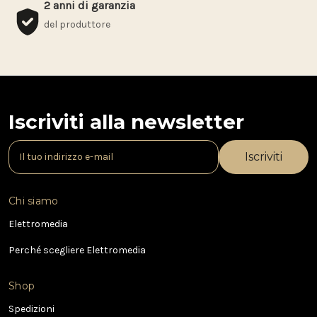
2 anni di garanzia
del produttore
Iscriviti alla newsletter
I
n
d
i
Chi siamo
r
i
Elettromedia
z
Perché scegliere Elettromedia
z
o
e
Shop
-
Spedizioni
m