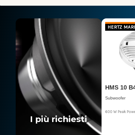
HERTZ MAR
HMS 10 B
Subwoofer
600 W Peak Powe
I più richiesti