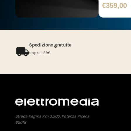
€359,00
Spedizione gratuita
sopra i 99€
Strada Regina Km 3,500, Potenza Picena
62018