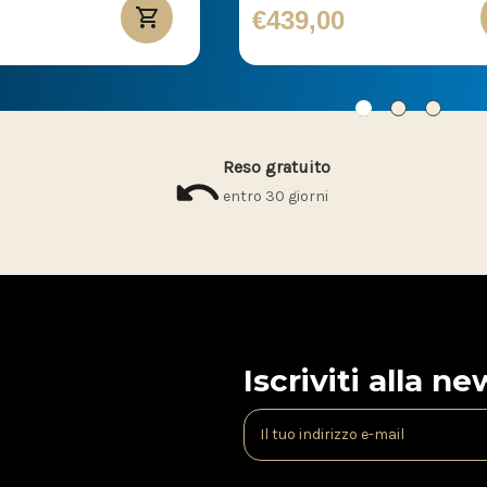
€439,00
Reso gratuito
entro 30 giorni
Iscriviti alla n
I
n
d