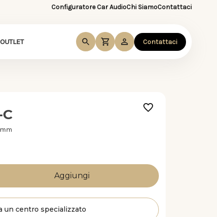
Configuratore Car Audio
Chi Siamo
Contattaci
OUTLET
Contattaci
-C
0 mm
a un centro specializzato