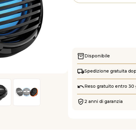
LD-
LD-
C
C
Disponibile
Spedizione gratuita do
Reso gratuito entro 30 
2 anni di garanzia