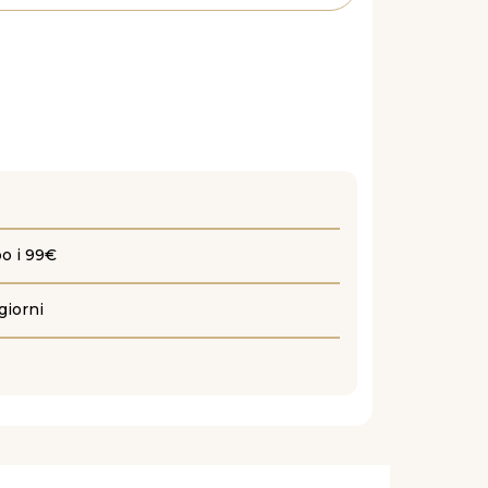
po i 99€
giorni