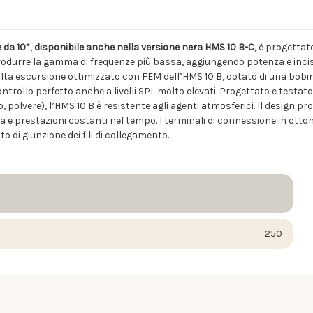
 da 10”
,
disponibile anche nella versione nera HMS 10 B-C,
è progettato 
riprodurre la gamma di frequenze più bassa, aggiungendo potenza e inci
lta escursione ottimizzato con FEM dell’HMS 10 B, dotato di una bobi
rollo perfetto anche a livelli SPL molto elevati. Progettato e testato
 polvere), l’HMS 10 B è resistente agli agenti atmosferici. Il design prog
a e prestazioni costanti nel tempo. I terminali di connessione in otton
o di giunzione dei fili di collegamento.
250