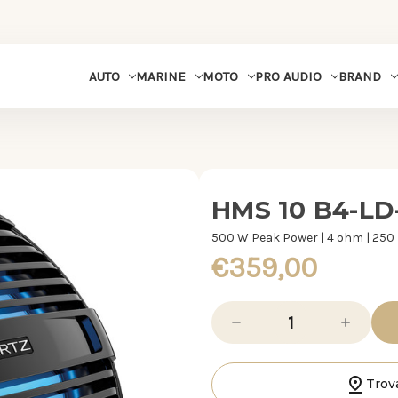
MARINE
MOTO
PRO AUDIO
BRAND
AUTO
HMS 10 B4-LD
500 W Peak Power | 4 ohm | 25
€359,00
Diminuisci
Aumenta
la
la
quantità
quantità
di
di
HMS
HMS
10
10
Trov
B4-
B4-