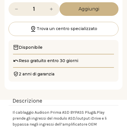
Diminuisci
Aumenta
la
la
quantità
quantità
di
di
AP
AP
H
H
Trova un centro specializzato
ASD
ASD
BYPASS
BYPASS
Disponibile
Reso gratuito entro 30 giorni
2 anni di garanzia
Descrizione
Il cablaggio Audison Prima ASD BYPASS Plug&Play
prende gli ingressi del modulo ASD/output iDrive e li
bypassa negli ingressi dell’amplificatore OEM