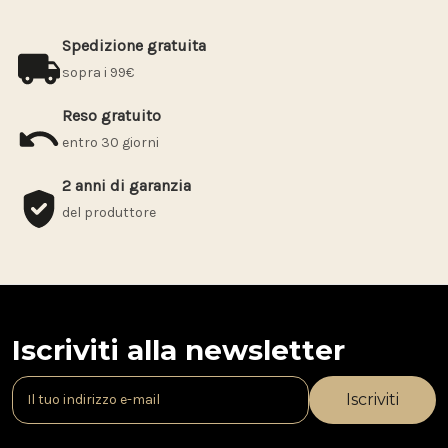
Spedizione gratuita
sopra i 99€
Reso gratuito
entro 30 giorni
2 anni di garanzia
del produttore
Iscriviti alla newsletter
I
n
d