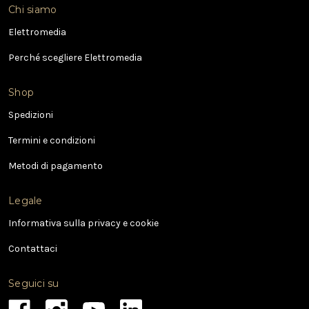
i
Chi siamo
r
i
Elettromedia
z
Perché scegliere Elettromedia
z
o
e
Shop
-
Spedizioni
m
a
Termini e condizioni
i
l
Metodi di pagamento
Legale
Informativa sulla privacy e cookie
Contattaci
Seguici su