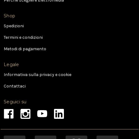
Perché scegliere Elettromedia
z
o
e
Shop
-
Spedizioni
m
a
Termini e condizioni
i
l
Metodi di pagamento
Legale
Informativa sulla privacy e cookie
Contattaci
Seguici su