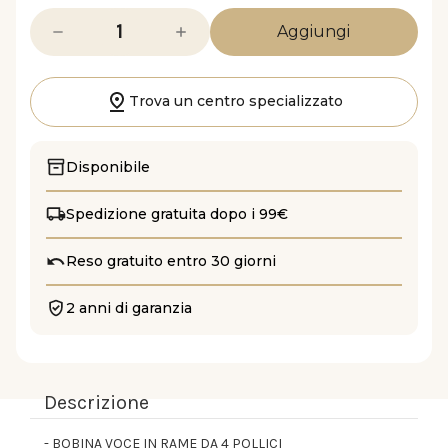
Diminuisci
Aumenta
la
la
quantità
quantità
di
di
WAN154.00
WAN154.00
Trova un centro specializzato
Disponibile
Spedizione gratuita dopo i 99€
Reso gratuito entro 30 giorni
2 anni di garanzia
Descrizione
- BOBINA VOCE IN RAME DA 4 POLLICI