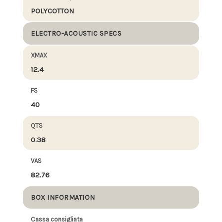
POLYCOTTON
ELECTRO-ACOUSTIC SPECS
XMAX
12.4
FS
40
QTS
0.38
VAS
82.76
BOX INFORMATION
Cassa consigliata