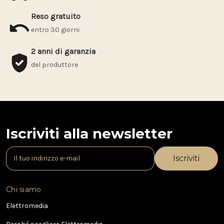
Reso gratuito
entro 30 giorni
2 anni di garanzia
del produttore
Iscriviti alla newsletter
I
n
d
i
Chi siamo
r
i
Elettromedia
z