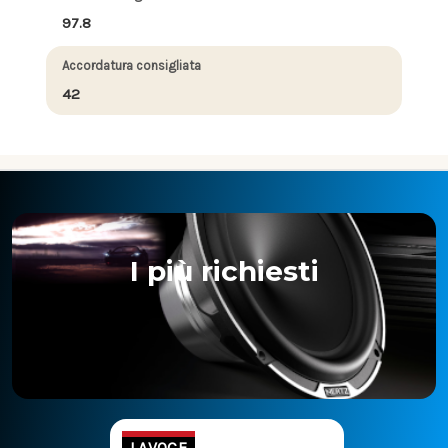
97.8
Accordatura consigliata
42
I più richiesti
LAVOCE