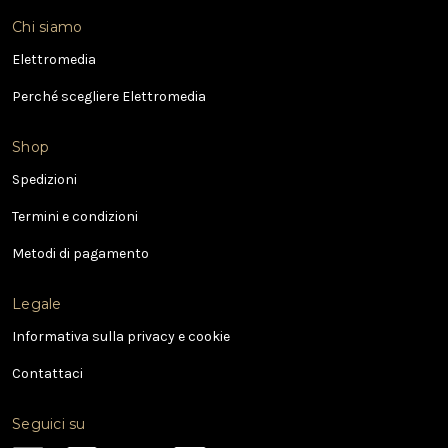
i
Chi siamo
r
i
Elettromedia
z
Perché scegliere Elettromedia
z
o
e
Shop
-
Spedizioni
m
a
Termini e condizioni
i
l
Metodi di pagamento
Legale
Informativa sulla privacy e cookie
Contattaci
Seguici su