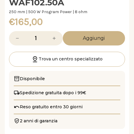
WAF102.50A
250 mm | 500 W Program Power | 8 ohm
€165,00
Diminuisci
Aumenta
la
la
quantità
quantità
di
di
WAF102.50A
WAF102.50A
Trova un centro specializzato
Disponibile
Spedizione gratuita dopo i 99€
Reso gratuito entro 30 giorni
2 anni di garanzia