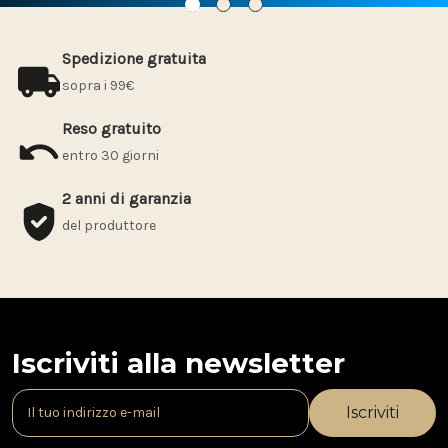
Spedizione gratuita
sopra i 99€
Reso gratuito
entro 30 giorni
2 anni di garanzia
del produttore
Iscriviti alla newsletter
I
n
d