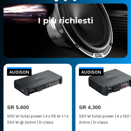
I più richiesti
AUDISON
AUDISON
SR 5.600
SR 4.300
1010 W total power | 4 x 115 W + 1 x
520 W total power | 4 x 130 W @
550 W @ 2ohm | D-class
2ohm | D-class