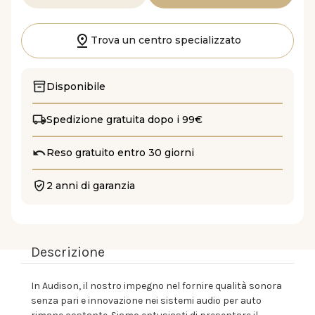
la
la
quantità
quantità
di
di
SR
SR
6.600
6.600
Trova un centro specializzato
Disponibile
Spedizione gratuita dopo i 99€
Reso gratuito entro 30 giorni
2 anni di garanzia
Descrizione
In Audison, il nostro impegno nel fornire qualità sonora
senza pari e innovazione nei sistemi audio per auto