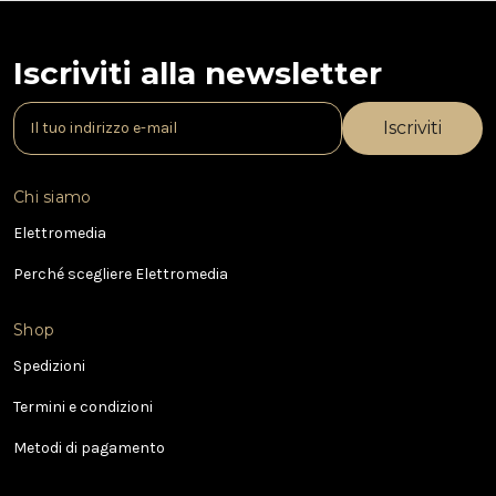
Iscriviti alla newsletter
I
n
d
i
Chi siamo
r
i
Elettromedia
z
Perché scegliere Elettromedia
z
o
e
Shop
-
Spedizioni
m
a
Termini e condizioni
i
l
Metodi di pagamento