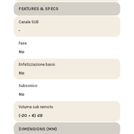
FEATURES & SPECS
Canale SUB
-
Fase
No
Enfatizzazione bassi
No
Subsonico
No
Volume sub remoto
(-20 ÷ 6) dB
DIMENSIONS (MM)