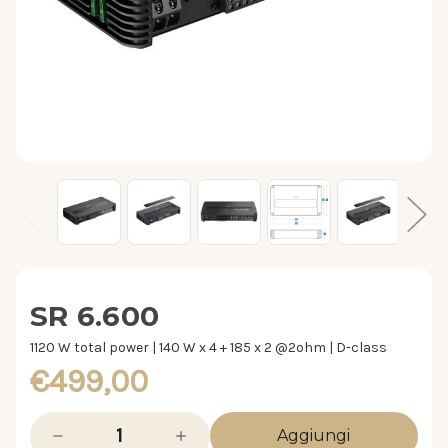
SR 6.600
1120 W total power | 140 W x 4 + 185 x 2 @2ohm | D-class
€499,00
Diminuisci
Aumenta