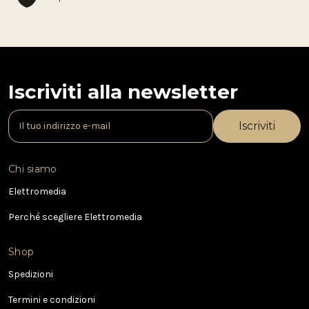
Iscriviti alla newsletter
I
n
d
i
Chi siamo
r
i
Elettromedia
z
Perché scegliere Elettromedia
z
o
e
Shop
-
Spedizioni
m
a
Termini e condizioni
i