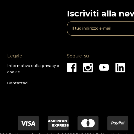
Iscriviti alla n
I
n
d
i
r
Legale
Seguici su
i
z
Informativa sulla privacy e
z
cookie
o
e
Contattaci
-
m
a
i
l