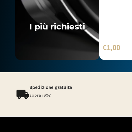
Transfer S
I più richiesti
€1,00
Spedizione gratuita
sopra i 99€