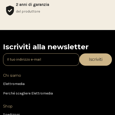
2 anni di garanzia
del produttore
Iscriviti alla newsletter
I
n
d
i
Chi siamo
r
i
Elettromedia
z
Perché scegliere Elettromedia
z
o
e
Shop
-
Spedizioni