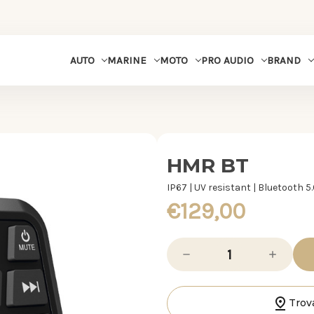
MARINE
MOTO
PRO AUDIO
BRAND
AUTO
HMR BT
IP67 | UV resistant | Bluetooth 5
€129,00
Diminuisci
Aumenta
la
la
quantità
quantità
di
di
HMR
HMR
BT
BT
Trov