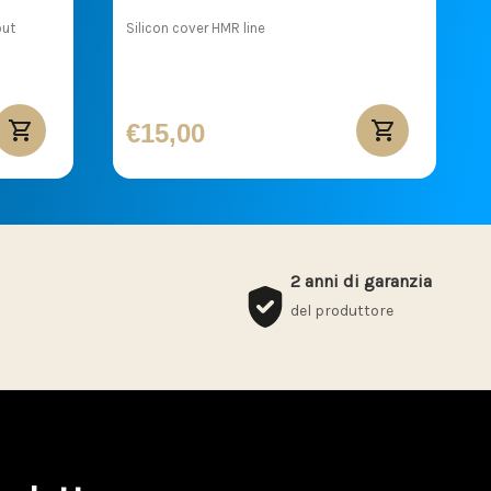
out
Silicon cover HMR line
€15,00
2 anni di garanzia
del produttore