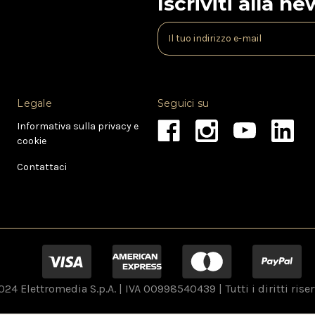
Iscriviti alla n
I
n
d
i
r
Legale
Seguici su
i
z
Informativa sulla privacy e
z
cookie
o
e
Contattaci
-
m
a
i
l
24 Elettromedia S.p.A. | IVA 00998540439 | Tutti i diritti riser