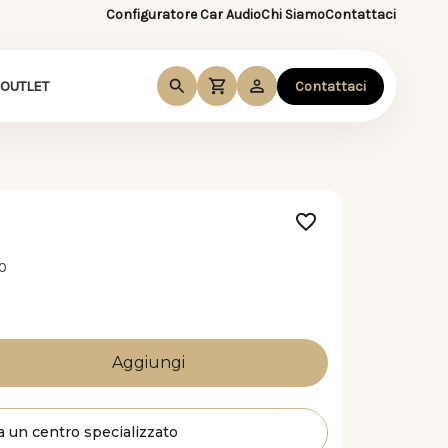
Configuratore Car Audio
Chi Siamo
Contattaci
OUTLET
Contattaci
.0
a un centro specializzato