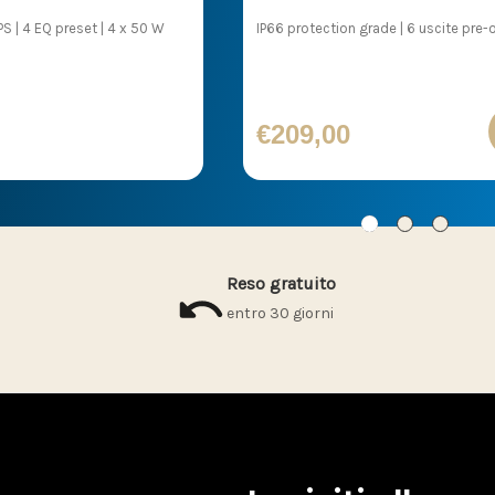
IPS | 4 EQ preset | 4 x 50 W
IP66 protection grade | 6 uscite pre-
€209,00
Reso gratuito
entro 30 giorni