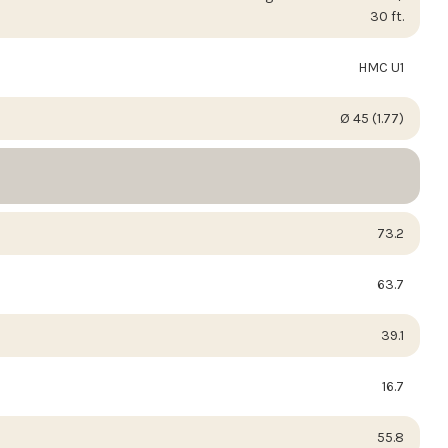
30 ft.
HMC U1
Ø 45 (1.77)
73.2
63.7
39.1
16.7
55.8