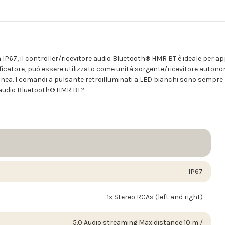
a IP67, il controller/ricevitore audio Bluetooth® HMR BT è ideale per a
icatore, può essere utilizzato come unità sorgente/ricevitore auton
 linea. I comandi a pulsante retroilluminati a LED bianchi sono sempre be
re audio Bluetooth® HMR BT?
IP67
1x Stereo RCAs (left and right)
5.0 Audio streaming Max distance 10 m /