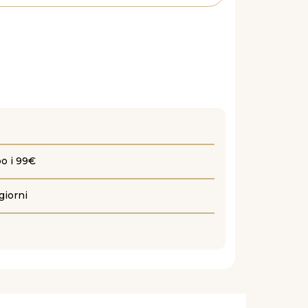
po i 99€
giorni