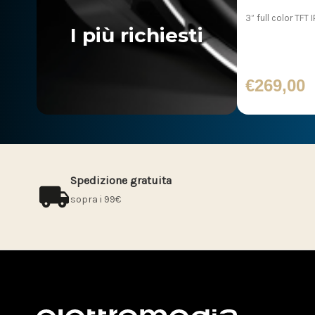
3” full color TFT 
I più richiesti
€269,00
Spedizione gratuita
sopra i 99€