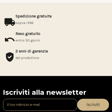
Spedizione gratuita
sopra i 99€
Reso gratuito
entro 30 giorni
2 anni di garanzia
del produttore
Iscriviti alla newsletter
I
n
d