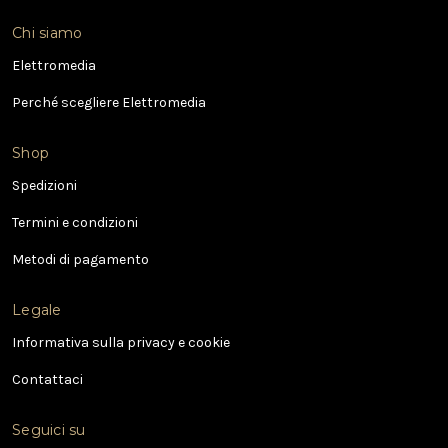
i
Chi siamo
r
i
Elettromedia
z
Perché scegliere Elettromedia
z
o
e
Shop
-
Spedizioni
m
a
Termini e condizioni
i
l
Metodi di pagamento
Legale
Informativa sulla privacy e cookie
Contattaci
Seguici su