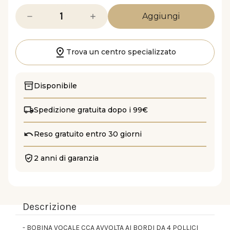
Diminuisci
Aumenta
la
la
quantità
quantità
di
di
DN20.40T
DN20.40T
Trova un centro specializzato
Disponibile
Spedizione gratuita dopo i 99€
Reso gratuito entro 30 giorni
2 anni di garanzia
Descrizione
- BOBINA VOCALE CCA AVVOLTA AI BORDI DA 4 POLLICI