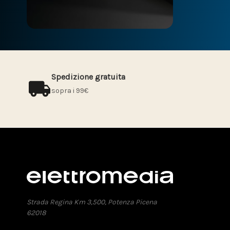
Spedizione gratuita
sopra i 99€
Strada Regina Km 3,500, Potenza Picena
62018