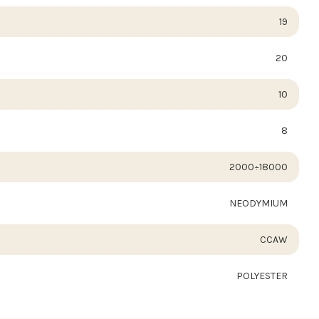
19
20
10
8
2000÷18000
NEODYMIUM
CCAW
POLYESTER