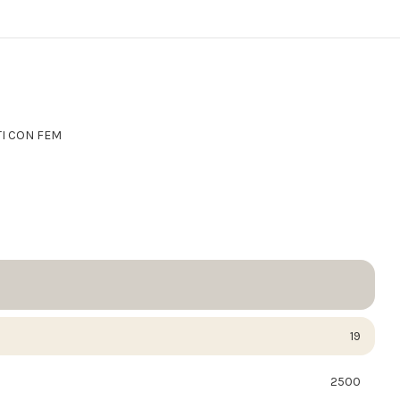
TI CON FEM
19
2500