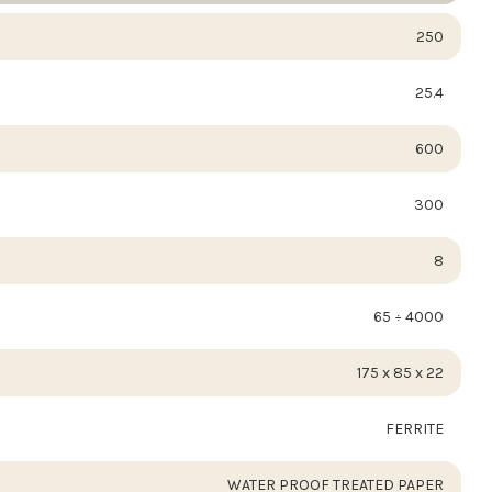
250
25.4
600
300
8
65 ÷ 4000
175 x 85 x 22
FERRITE
WATER PROOF TREATED PAPER