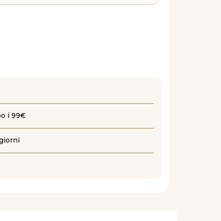
po i 99€
giorni