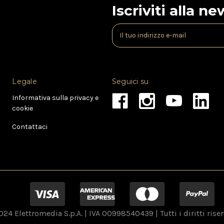
Iscriviti alla n
I
n
d
i
r
Legale
Seguici su
i
z
Informativa sulla privacy e
z
cookie
o
e
Contattaci
-
m
a
i
l
24 Elettromedia S.p.A. | IVA 00998540439 | Tutti i diritti riser