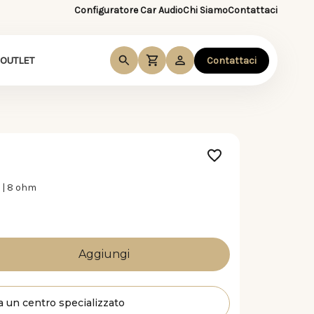
Configuratore Car Audio
Chi Siamo
Contattaci
OUTLET
Contattaci
 | 8 ohm
0K
a un centro specializzato