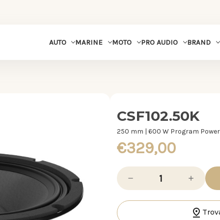
MARINE
MOTO
PRO AUDIO
BRAND
AUTO
CSF102.50K
250 mm | 600 W Program Power
€329,00
Diminuisci
Aumenta
la
la
quantità
quantità
di
di
CSF102.50K
CSF102.5
Trov