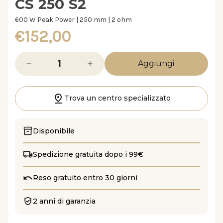
CS 250 S2
600 W Peak Power | 250 mm | 2 ohm
€152,00
Diminuisci
Aumenta
la
la
quantità
quantità
di
di
CS
CS
250
250
Trova un centro specializzato
S2
S2
Disponibile
Spedizione gratuita dopo i 99€
Reso gratuito entro 30 giorni
2 anni di garanzia