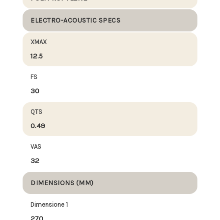
ELECTRO-ACOUSTIC SPECS
XMAX
12.5
FS
30
QTS
0.49
VAS
32
DIMENSIONS (MM)
Dimensione 1
270