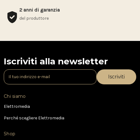
2 anni di garanzia
del produttore
Iscriviti alla newsletter
I
n
d
i
Chi siamo
r
i
Elettromedia
z
Perché scegliere Elettromedia
z
o
e
Shop
-