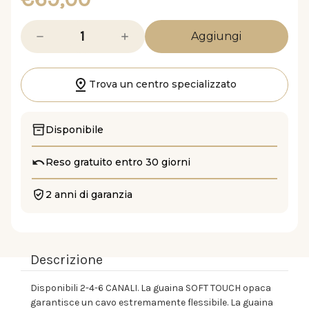
Diminuisci
Aumenta
la
la
quantità
quantità
di
di
BT6
BT6
550.2
550.2
Trova un centro specializzato
Disponibile
Reso gratuito entro 30 giorni
2 anni di garanzia
Descrizione
Disponibili 2-4-6 CANALI. La guaina SOFT TOUCH opaca
garantisce un cavo estremamente flessibile. La guaina