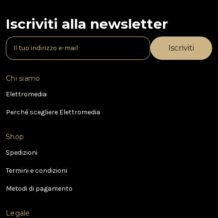
Iscriviti alla newsletter
I
n
d
i
Chi siamo
r
i
Elettromedia
z
Perché scegliere Elettromedia
z
o
e
Shop
-
Spedizioni
m
a
Termini e condizioni
i
l
Metodi di pagamento
Legale