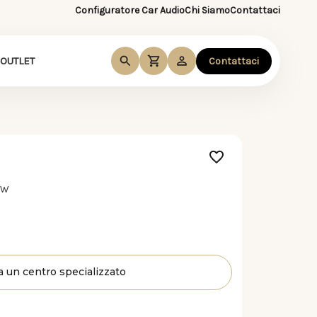
Configuratore Car Audio
Chi Siamo
Contattaci
OUTLET
Contattaci
 W
a un centro specializzato