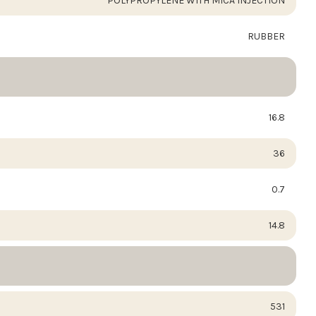
POLYPROPYLENE WITH MICA INJECTION
RUBBER
16.8
36
0.7
14.8
531