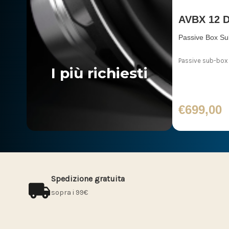
AVBX 12 D
Passive Box S
Passive sub-box
I più richiesti
€699,00
Spedizione gratuita
sopra i 99€