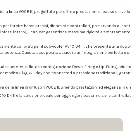
la linea VOCE II, progettato per offrire prestazioni di basso di livello 
 per fornire bassi precisi, dinamici e controllati, preservando al cont
inforzi interni, il cabinet garantisce massima rigidità e smorzamento
amente calibrati per il subwoofer AV 10 D4 II, che presenta una doppi
alta potenza. Questa accoppiata assicura un’integrazione perfetta e u
può essere installato in configurazione Down-Firing o Up-Firing, adattan
a comodità Plug-&-Play con connettori a pressione tradizionali, garan
isiva della linea di diffusori VOCE II, unendo prestazioni ed eleganza in 
0 D4 II è la soluzione ideale per aggiungere bassi incisivi e controll