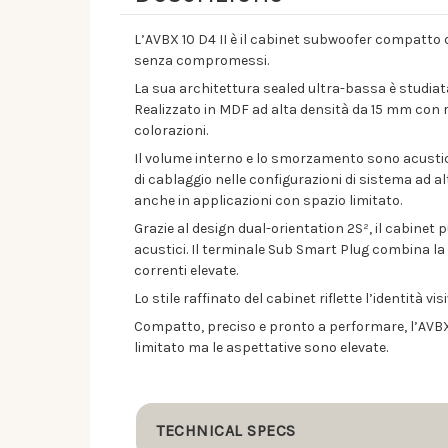
L’AVBX 10 D4 II è il cabinet subwoofer compatto del
senza compromessi.
La sua architettura sealed ultra-bassa è studiata
Realizzato in MDF ad alta densità da 15 mm con r
colorazioni.
Il volume interno e lo smorzamento sono acustic
di cablaggio nelle configurazioni di sistema ad 
anche in applicazioni con spazio limitato.
Grazie al design dual-orientation 2S², il cabinet 
acustici. Il terminale Sub Smart Plug combina l
correnti elevate.
Lo stile raffinato del cabinet riflette l’identità v
Compatto, preciso e pronto a performare, l’AVBX 1
limitato ma le aspettative sono elevate.
TECHNICAL SPECS