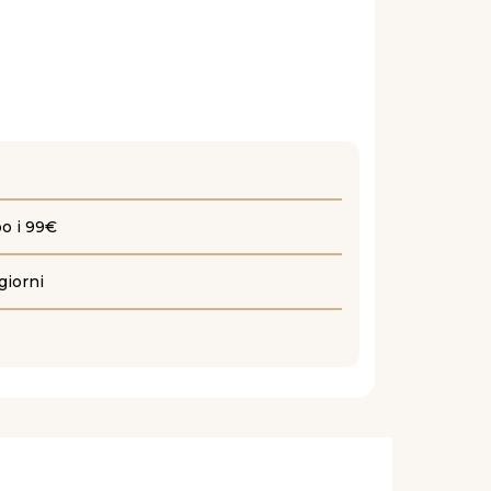
po i 99€
giorni