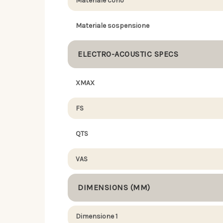
Materiale cono
Materiale sospensione
ELECTRO-ACOUSTIC SPECS
XMAX
FS
QTS
VAS
DIMENSIONS (MM)
Dimensione 1