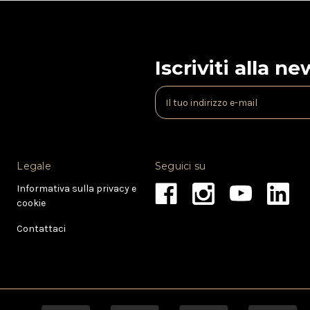
Iscriviti alla n
I
n
d
i
r
Legale
Seguici su
i
z
Informativa sulla privacy e
z
cookie
o
e
Contattaci
-
m
a
i
l