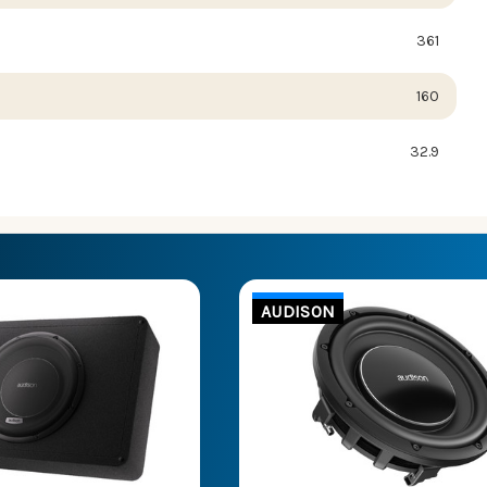
361
160
32.9
AUDISON