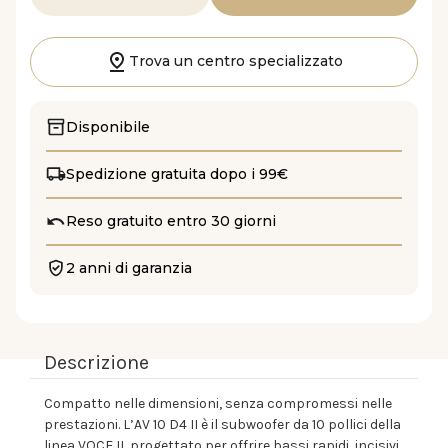
la
la
quantità
quantità
di
di
AV
AV
10
10
Trova un centro specializzato
D4
D4
II
II
Disponibile
Spedizione gratuita dopo i 99€
Reso gratuito entro 30 giorni
2 anni di garanzia
Descrizione
Compatto nelle dimensioni, senza compromessi nelle
prestazioni. L’AV 10 D4 II è il subwoofer da 10 pollici della
linea VOCE II, progettato per offrire bassi rapidi, incisivi