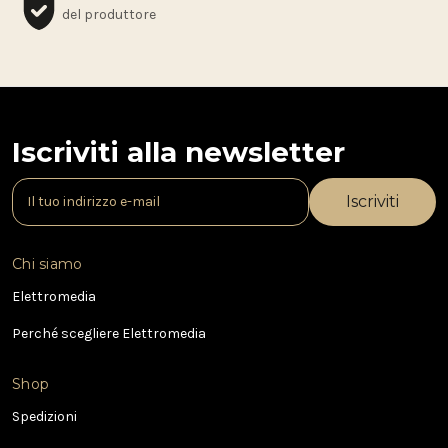
del produttore
Iscriviti alla newsletter
I
n
d
i
Chi siamo
r
i
Elettromedia
z
Perché scegliere Elettromedia
z
o
e
Shop
-
Spedizioni
m
a