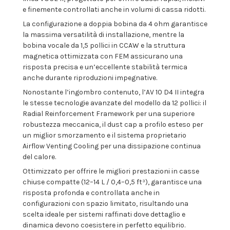
e finemente controllati anche in volumi di cassa ridotti.
La configurazione a doppia bobina da 4 ohm garantisce
la massima versatilità di installazione, mentre la
bobina vocale da 1,5 pollici in CCAW e la struttura
magnetica ottimizzata con FEM assicurano una
risposta precisa e un’eccellente stabilità termica
anche durante riproduzioni impegnative.
Nonostante l’ingombro contenuto, l’AV 10 D4 II integra
le stesse tecnologie avanzate del modello da 12 pollici: il
Radial Reinforcement Framework per una superiore
robustezza meccanica, il dust cap a profilo esteso per
un miglior smorzamento e il sistema proprietario
Airflow Venting Cooling per una dissipazione continua
del calore.
Ottimizzato per offrire le migliori prestazioni in casse
chiuse compatte (12–14 L / 0,4–0,5 ft³), garantisce una
risposta profonda e controllata anche in
configurazioni con spazio limitato, risultando una
scelta ideale per sistemi raffinati dove dettaglio e
dinamica devono coesistere in perfetto equilibrio.