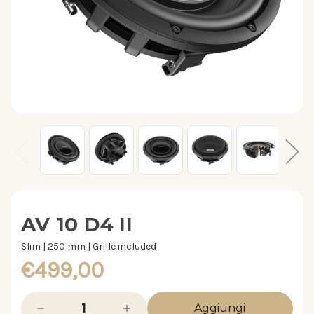
AV 10 D4 II
Slim | 250 mm | Grille included
€499,00
Diminuisci
Aumenta