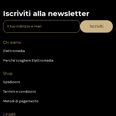
Iscriviti alla newsletter
I
n
d
i
Chi siamo
r
i
Elettromedia
z
Perché scegliere Elettromedia
z
o
e
Shop
-
Spedizioni
m
a
Termini e condizioni
i
l
Metodi di pagamento
Legale