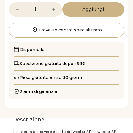
Diminuisci
Aumenta
la
la
quantità
quantità
di
di
APK
APK
130
130
Trova un centro specializzato
Disponibile
Spedizione gratuita dopo i 99€
Reso gratuito entro 30 giorni
2 anni di garanzia
Descrizione
Il sistema a due vie è dotato di tweeter AP 1 e woofer AP