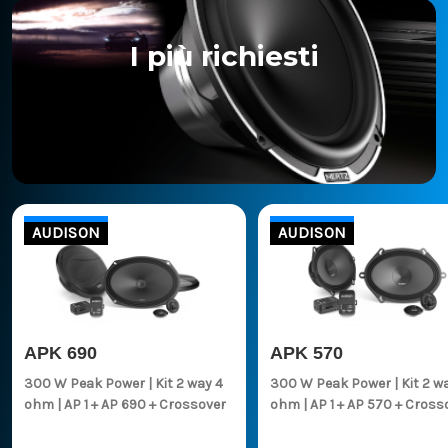
I più richiesti
AUDISON
AUDISON
APK 690
APK 570
300 W Peak Power | Kit 2 way 4
300 W Peak Power | Kit 2 way 4
ohm | AP 1 + AP 690 + Crossover
ohm | AP 1 + AP 570 + Cros