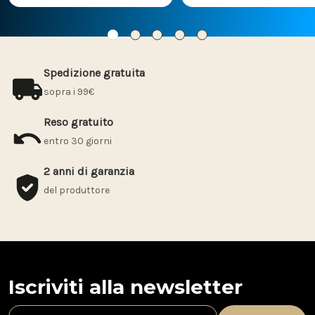
Spedizione gratuita
sopra i 99€
Reso gratuito
entro 30 giorni
2 anni di garanzia
del produttore
Iscriviti alla newsletter
I