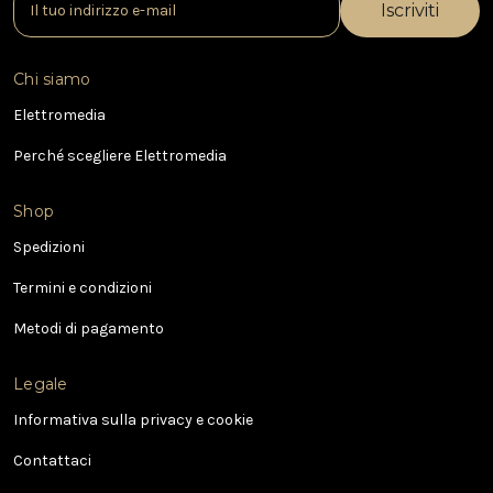
n
d
i
Chi siamo
r
i
Elettromedia
z
Perché scegliere Elettromedia
z
o
e
Shop
-
Spedizioni
m
a
Termini e condizioni
i
l
Metodi di pagamento
Legale
Informativa sulla privacy e cookie
Contattaci