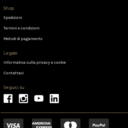
o
e
Shop
-
Spedizioni
m
a
Termini e condizioni
i
l
Metodi di pagamento
Legale
Informativa sulla privacy e cookie
Contattaci
Seguici su