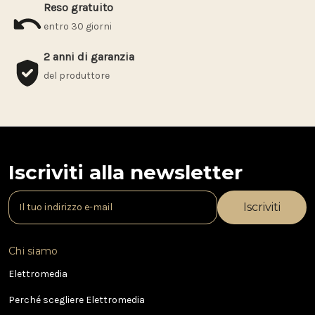
Reso gratuito
entro 30 giorni
2 anni di garanzia
del produttore
Iscriviti alla newsletter
I
n
d
i
Chi siamo
r
i
Elettromedia
z
Perché scegliere Elettromedia
z