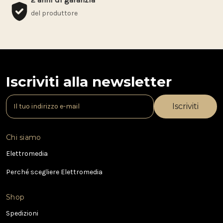
del produttore
Iscriviti alla newsletter
I
n
d
i
Chi siamo
r
i
Elettromedia
z
Perché scegliere Elettromedia
z
o
e
Shop
-
Spedizioni
m