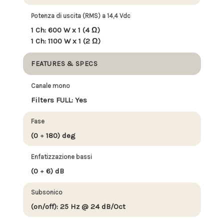
Potenza di uscita (RMS) a 14,4 Vdc
1 Ch: 600 W x 1 (4 Ω)
1 Ch: 1100 W x 1 (2 Ω)
FEATURES & SPECS
Canale mono
Filters FULL: Yes
Fase
(0 ÷ 180) deg
Enfatizzazione bassi
(0 ÷ 6) dB
Subsonico
(on/off): 25 Hz @ 24 dB/Oct