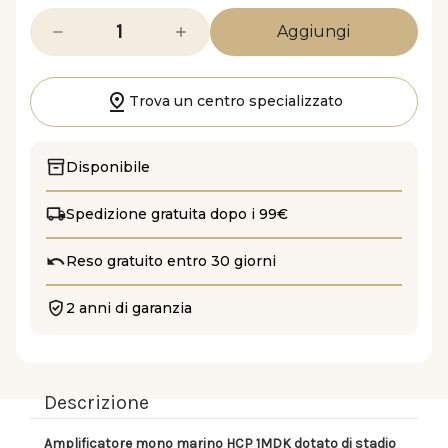
Diminuisci
Aumenta
la
la
quantità
quantità
di
di
HCP
HCP
1MDK
1MDK
Trova un centro specializzato
Disponibile
Spedizione gratuita dopo i 99€
Reso gratuito entro 30 giorni
2 anni di garanzia
Descrizione
Amplificatore mono marino HCP 1MDK
dotato di stadio