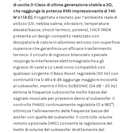
di uscita D-Class di ultima generazione stabile a 2Ω,
che raggiunge la potenza RMS impressionante di 740
W x 1 (4 Ω).
Progettato e testato per l’ambiente reale di
utilizzo (UV, nebbia salina, vibrazioni, temperature
elevate/basse, shock termico, polvere), l’HCP 1MDK
presenta un design compatto realizzato con
dissipatore di calore in alluminio estruso con superficie
superiore che garantisce un efficace trasferimento
termico. Il circuito di ingresso bilanciato speciale
respinge le interferenze elettromagnetiche e gli
ingressi Hi-Level e Lo-Level sono compatibili con
qualsiasi sorgente. Il Bass Boost regolabile (50 Hz) con
continuità tra 0 dB e 6 dB aggiunge maggiore incisività
al subwoofer, mentre il filtro SUBSONIC (24 dB – 25 Hz)
elimina le frequenze subsoniche molto basse dal
segnale musicale per prevenire danni al subwoofer. Il
controllo PHASE continuamente regolabile (0 a 180°)
ottimizza l’allineamento delle frequenze basse del
woofer con quelle del subwoofer. Il controllo volume
remoto opzionale (HRC) consente la regolazione del
livello di volume del subwoofer direttamente dal