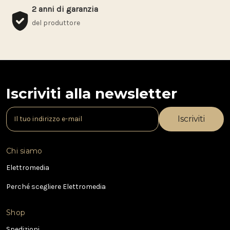
2 anni di garanzia
del produttore
Iscriviti alla newsletter
I
n
d
i
Chi siamo
r
i
Elettromedia
z
Perché scegliere Elettromedia
z
o
e
Shop
-
Spedizioni