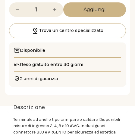
Diminuisci
Aumenta
la
la
quantità
quantità
di
di
FRT
FRT
2B8.1
2B8.1
Trova un centro specializzato
Disponibile
Reso gratuito entro 30 giorni
2 anni di garanzia
Descrizione
Terminale ad anello tipo crimpare o saldare. Disponibili
misure di ingresso 2, 4, 8 e 10 AWG. Inclusi gusci
connettore BLU e ARGENTO per sicurezza ed estetica.