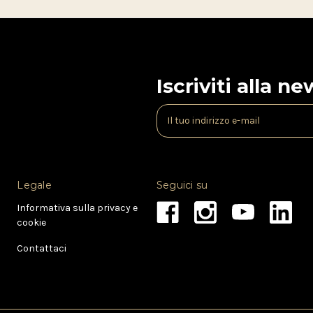
Iscriviti alla n
I
n
d
i
r
Legale
Seguici su
i
z
Informativa sulla privacy e
z
cookie
o
e
Contattaci
-
m
a
i