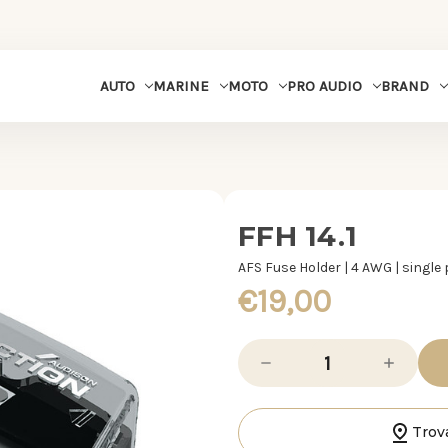
MARINE
MOTO
PRO AUDIO
BRAND
AUTO
FFH 14.1
AFS Fuse Holder | 4 AWG | single 
€19,00
Diminuisci
Aumenta
la
la
quantità
quantità
di
di
FFH
FFH
14.1
14.1
Trov