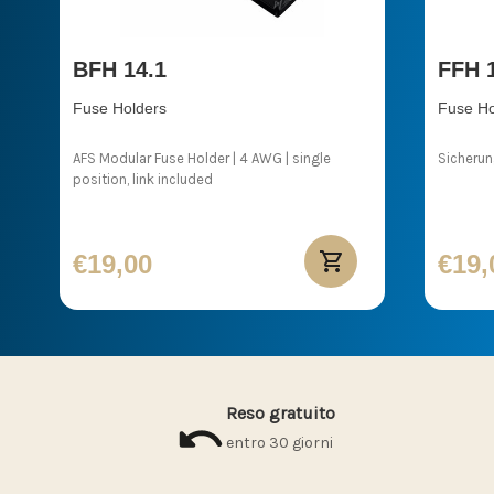
BFH 14.1
FFH 
Fuse Holders
Fuse Ho
AFS Modular Fuse Holder | 4 AWG | single
Sicherun
position, link included
€19,00
€19,
Reso gratuito
entro 30 giorni