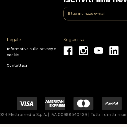
I
n
d
i
r
Legale
Seguici su
i
z
Informativa sulla privacy e
z
cookie
o
e
Contattaci
-
m
a
i
l
24 Elettromedia S.p.A. | IVA 00998540439 | Tutti i diritti riser