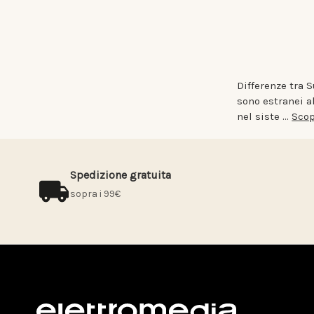
Differenze tra 
sono estranei a
nel siste …
Scop
Spedizione gratuita
sopra i 99€