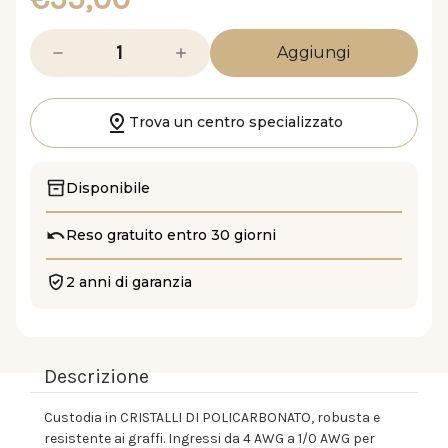
Diminuisci
Aumenta
la
la
quantità
quantità
di
di
BFD
BFD
21.1
21.1
Trova un centro specializzato
Disponibile
Reso gratuito entro 30 giorni
2 anni di garanzia
Descrizione
Custodia in CRISTALLI DI POLICARBONATO, robusta e
resistente ai graffi. Ingressi da 4 AWG a 1/0 AWG per