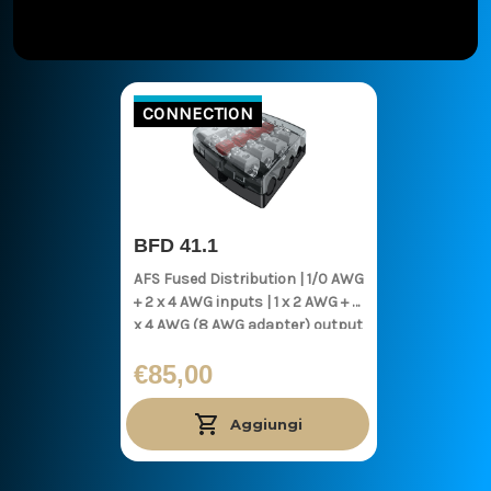
CONNECTION
BFD 41.1
AFS Fused Distribution | 1/0 AWG
+ 2 x 4 AWG inputs | 1 x 2 AWG + 3
x 4 AWG (8 AWG adapter) output
€85,00
Aggiungi