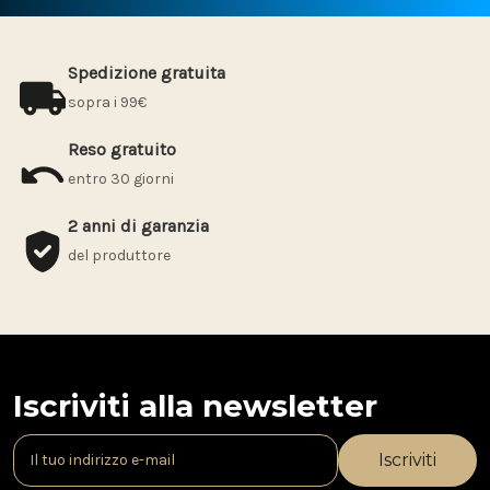
Spedizione gratuita
sopra i 99€
Reso gratuito
entro 30 giorni
2 anni di garanzia
del produttore
Iscriviti alla newsletter
I
n