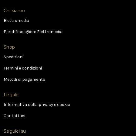
d
i
Chi siamo
r
i
Elettromedia
z
Perché scegliere Elettromedia
z
o
e
Shop
-
Spedizioni
m
a
Termini e condizioni
i
l
Metodi di pagamento
Legale
Informativa sulla privacy e cookie
Contattaci
Seguici su